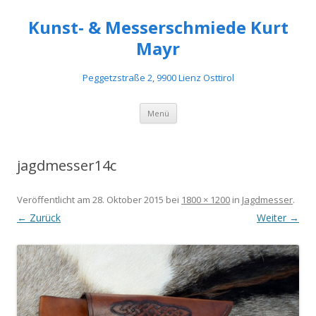
Kunst- & Messerschmiede Kurt
Mayr
Peggetzstraße 2, 9900 Lienz Osttirol
Springe
Menü
zum
Inhalt
jagdmesser14c
Veröffentlicht am
28. Oktober 2015
bei
1800 × 1200
in
Jagdmesser
.
← Zurück
Weiter →